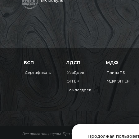
МК Модуль
БСП
ЛДСП
МДФ
Сертификаты
УваДрев
Плиты PS
ЭГГЕР
МДФ ЭГГЕР
Томлесдрев
Все права защищены. При копировании материалов ссылка на 
Продолжая пользоват