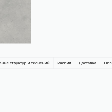
ание структур и тиснений
Распил
Доставка
Опл