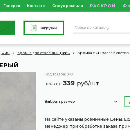
РАСКРОЙ
Ф
Галерея
Контакты
Статус распила
Загрузки
ФиС
Кромка для столешниц ФиС
Кромка БСП Валаам светло
СЕРЫЙ
Код товара: 910
339
руб/шт
цена от
Выбрать размер
На сайте указаны розничные цены. Е
менеджер при обработке заказа при