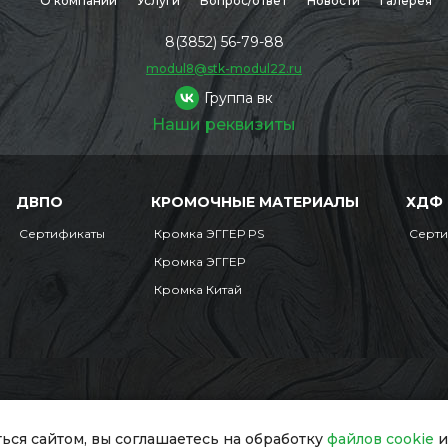
О компании
Услуги
Вопрос/ответ
Новости
Галерея
8(3852) 56-79-88
modul8@stk-modul22.ru
Группа вк
Наши реквизиты
ДВПО
КРОМОЧНЫЕ МАТЕРИАЛЫ
ХДФ
Сертификаты
Кромка ЭГГЕР PS
Серт
Кромка ЭГГЕР
Кромка Китай
Мобильная версия
сайт обязательна.
ься сайтом, вы соглашаетесь на обработку
файлов cookie
и