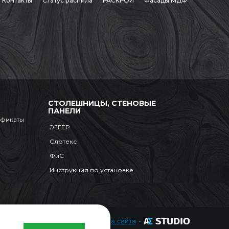
Контакты
Статус распила
РАСКРОЙ
Фасады МДФ
СТОЛЕШНИЦЫ, СТЕНОВЫЕ
ПАНЕЛИ
ификаты
ЭГГЕР
Слотекс
ФиС
Инструкция по установке
Разработка сайта
-