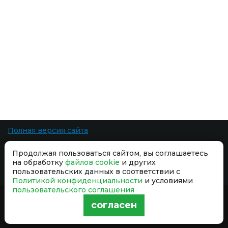
Полная версия сайта
Все права защищены. При копировании материалов ссылка на сайт
Продолжая пользоваться сайтом, вы соглашаетесь
обязательна.
на обработку
файлов cookie
и других
Разработка сайта
-
пользовательских данных в соответствии с
Политикой конфиденциальности
и условиями
пользовательского соглашения
Продолжая использовать сайт, вы даёте согласие на обработку
согласен
файлов cookie
и принимаете условия
Политики
конфиденциальности