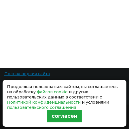
Полная версия сайта
Все права защищены. При копировании материалов ссылка на сайт
Продолжая пользоваться сайтом, вы соглашаетесь
обязательна.
на обработку
файлов cookie
и других
Разработка сайта
-
пользовательских данных в соответствии с
Политикой конфиденциальности
и условиями
пользовательского соглашения
Продолжая использовать сайт, вы даёте согласие на обработку
согласен
файлов cookie
и принимаете условия
Политики
конфиденциальности