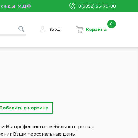
асады МДФ
8(3852) 56-79-88
0
Корзина
Вход
сли Вы профессионал мебельного рынка,
менит Ваши персональные цены.