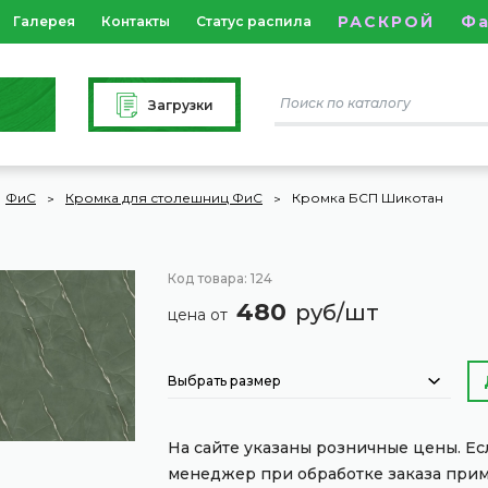
РАСКРОЙ
Ф
Галерея
Контакты
Статус распила
Загрузки
ФиС
Кромка для столешниц ФиС
Кромка БСП Шикотан
Код товара: 124
480
руб/шт
цена от
Выбрать размер
На сайте указаны розничные цены. Е
менеджер при обработке заказа при