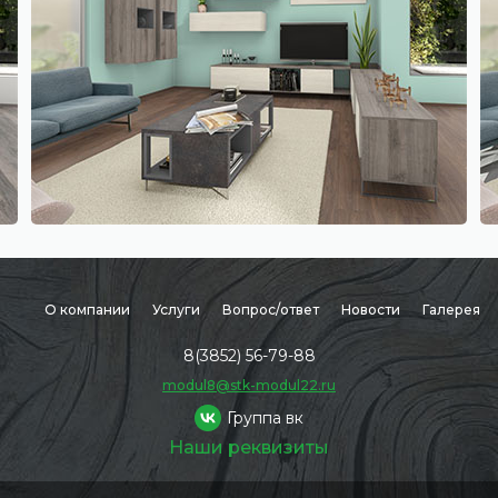
О компании
Услуги
Вопрос/ответ
Новости
Галерея
8(3852) 56-79-88
modul8@stk-modul22.ru
Группа вк
Наши реквизиты