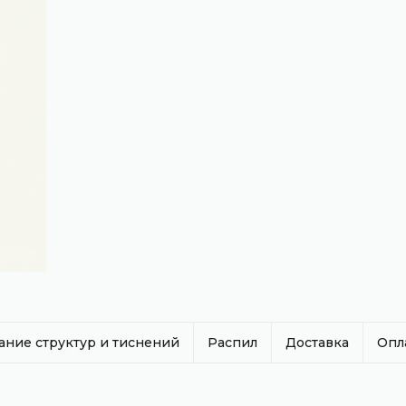
ание структур и тиснений
Распил
Доставка
Опл