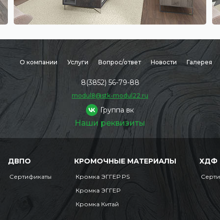
О компании
Услуги
Вопрос/ответ
Новости
Галерея
8(3852) 56-79-88
modul8@stk-modul22.ru
Группа вк
Наши реквизиты
ДВПО
КРОМОЧНЫЕ МАТЕРИАЛЫ
ХДФ
Сертификаты
Кромка ЭГГЕР PS
Серт
Кромка ЭГГЕР
Кромка Китай