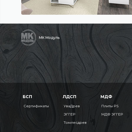
МК Модуль
БСП
ЛДСП
МДФ
Сертификаты
УваДрев
Плиты PS
ЭГГЕР
МДФ ЭГГЕР
Томлесдрев