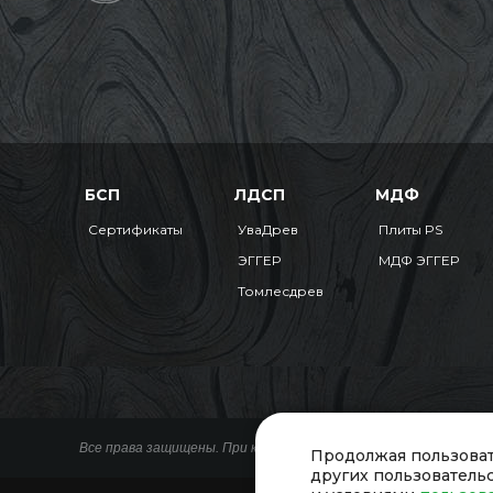
БСП
ЛДСП
МДФ
Сертификаты
УваДрев
Плиты PS
ЭГГЕР
МДФ ЭГГЕР
Томлесдрев
Все права защищены. При копировании материалов ссылка на 
Продолжая пользоват
других пользователь