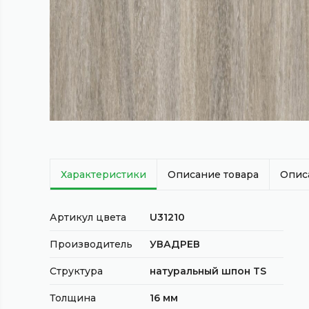
Характеристики
Описание товара
Опис
Артикул цвета
U31210
Производитель
УВАДРЕВ
Структура
натуральный шпон TS
Толщина
16 мм