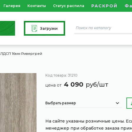
РАСКРОЙ
Ф
Галерея
Контакты
Статус распила
Загрузки
ЛДСП 16мм Ривергрей
Код товара: 31210
4 090
руб/шт
цена от
Выбрать размер
На сайте указаны розничные цены. Е
менеджер при обработке заказа при