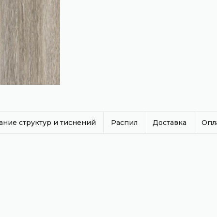
ание структур и тиснений
Распил
Доставка
Опл