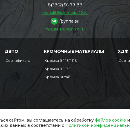
8(3852) 56-79-88
modul8@stk-modul22.ru
Группа вк
Наши реквизиты
ДВПО
КРОМОЧНЫЕ МАТЕРИАЛЫ
ХДФ
Сертификаты
Кромка ЭГГЕР PS
Серт
Кромка ЭГГЕР
Кромка Китай
Мобильная версия
сайт обязательна.
ься сайтом, вы соглашаетесь на обработку
файлов cookie
и
ских данных в соответствии с
Политикой конфиденциальн