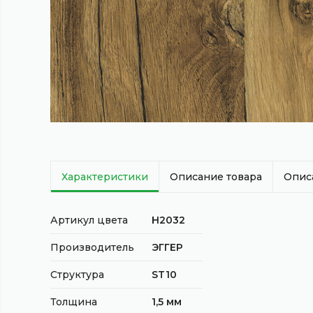
Характеристики
Описание товара
Опис
Артикул цвета
Н2032
Производитель
ЭГГЕР
Структура
ST10
Толщина
1,5 мм