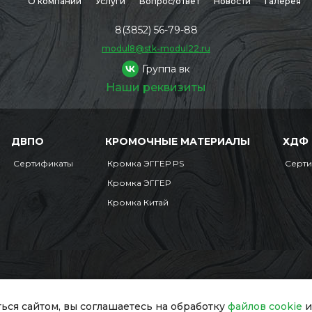
О компании
Услуги
Вопрос/ответ
Новости
Галерея
8(3852) 56-79-88
modul8@stk-modul22.ru
Группа вк
Наши реквизиты
ДВПО
КРОМОЧНЫЕ МАТЕРИАЛЫ
ХДФ
Сертификаты
Кромка ЭГГЕР PS
Серт
Кромка ЭГГЕР
Кромка Китай
Мобильная версия
сайт обязательна.
ься сайтом, вы соглашаетесь на обработку
файлов cookie
и