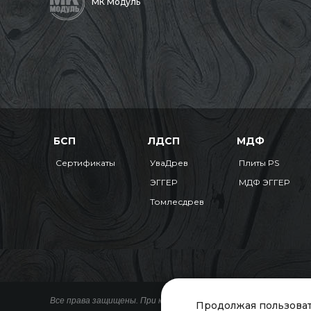
МК Модуль
БСП
ЛДСП
МДФ
Сертификаты
УваДрев
Плиты PS
ЭГГЕР
МДФ ЭГГЕР
Томлесдрев
Все права защищены. При копировании материалов ссылка на 
Продолжая пользоват