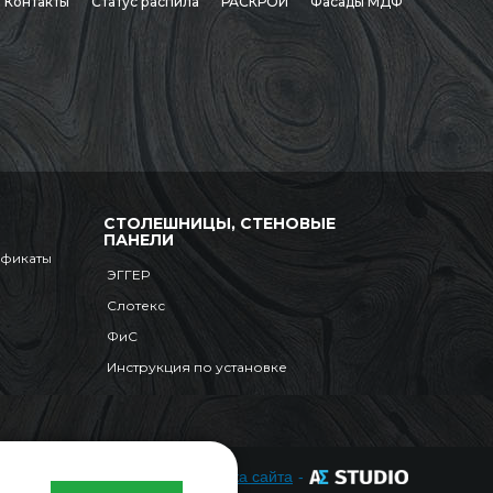
Контакты
Статус распила
РАСКРОЙ
Фасады МДФ
СТОЛЕШНИЦЫ, СТЕНОВЫЕ
ПАНЕЛИ
ификаты
ЭГГЕР
Слотекс
ФиС
Инструкция по установке
Разработка сайта
-