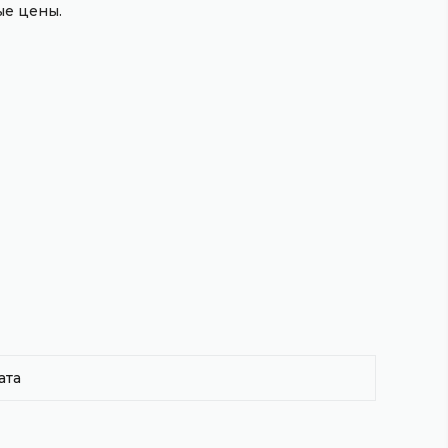
е цены.
ата