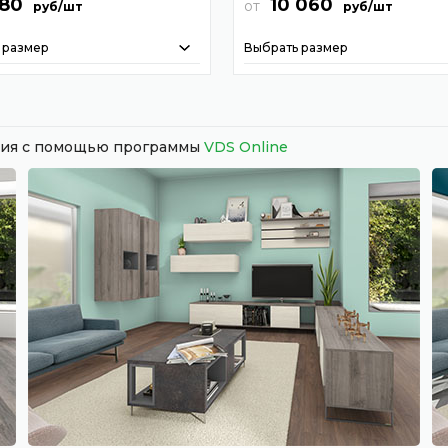
980
10 060
от
руб/шт
руб/шт
 размер
Выбрать размер
ания с помощью программы
VDS Online