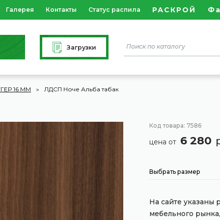
РАСКРОЙ
Ф
Галерея
Контакты
Статус распила
Загрузки
ГЕР 16 ММ
ЛДСП Ноче Альба табак
Код товара: 7586
6 280
цена от
Выбрать размер
На сайте указаны
мебельного рынка