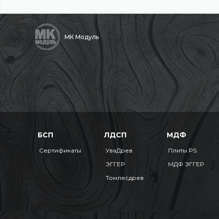
МК Модуль
БСП
ЛДСП
МДФ
Сертификаты
УваДрев
Плиты PS
ЭГГЕР
МДФ ЭГГЕР
Томлесдрев