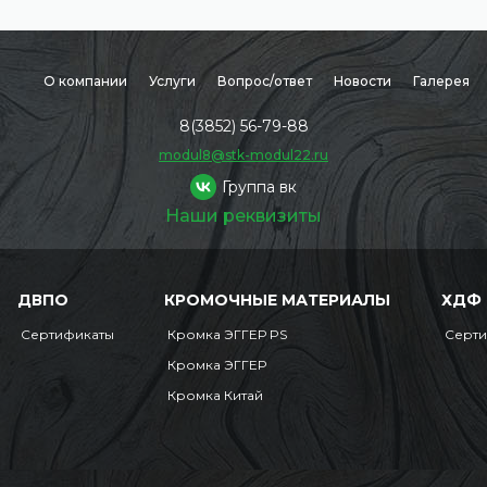
О компании
Услуги
Вопрос/ответ
Новости
Галерея
8(3852) 56-79-88
modul8@stk-modul22.ru
Группа вк
Наши реквизиты
ДВПО
КРОМОЧНЫЕ МАТЕРИАЛЫ
ХДФ
Сертификаты
Кромка ЭГГЕР PS
Серт
Кромка ЭГГЕР
Кромка Китай