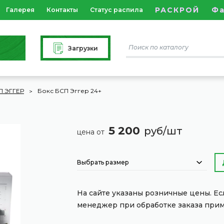
РАСКРОЙ
Ф
Галерея
Контакты
Статус распила
Загрузки
П ЭГГЕР
Бокс БСП Эггер 24+
5 200
руб/шт
цена от
Выбрать размер
На сайте указаны розничные цены. Е
менеджер при обработке заказа при