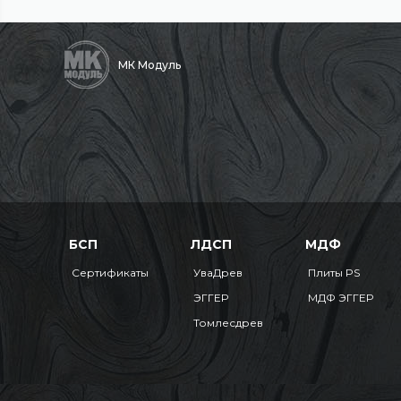
МК Модуль
БСП
ЛДСП
МДФ
Сертификаты
УваДрев
Плиты PS
ЭГГЕР
МДФ ЭГГЕР
Томлесдрев