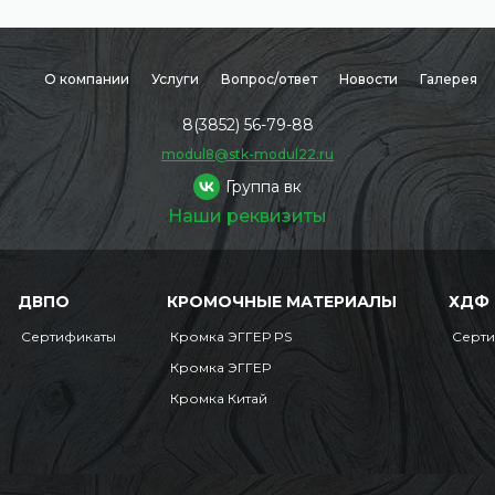
О компании
Услуги
Вопрос/ответ
Новости
Галерея
8(3852) 56-79-88
modul8@stk-modul22.ru
Группа вк
Наши реквизиты
ДВПО
КРОМОЧНЫЕ МАТЕРИАЛЫ
ХДФ
Сертификаты
Кромка ЭГГЕР PS
Серт
Кромка ЭГГЕР
Кромка Китай