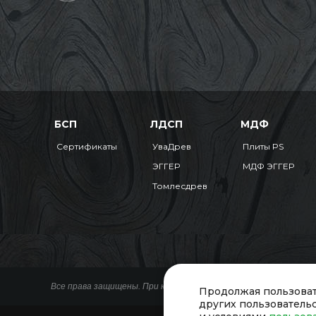
БСП
ЛДСП
МДФ
Сертификаты
УваДрев
Плиты PS
ЭГГЕР
МДФ ЭГГЕР
Томлесдрев
Все права защищены. При копировании материалов ссылка на 
Продолжая пользоват
других пользователь