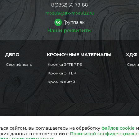
8(3852) 56-79-88
modul8@stk-modul22.ru
Группа вк
Наши реквизиты
ДВПО
КРОМОЧНЫЕ МАТЕРИАЛЫ
ХДФ
Сертификаты
Кромка ЭГГЕР PS
Серт
Кромка ЭГГЕР
Кромка Китай
Мобильная версия
сайт обязательна.
ься сайтом, вы соглашаетесь на обработку
файлов cookie
и
ских данных в соответствии с
Политикой конфиденциальн