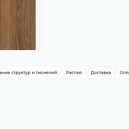
ание структур и тиснений
Распил
Доставка
Опл