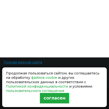
Полная версия сайта
Все права защищены. При копировании материалов ссылка на сайт
Продолжая пользоваться сайтом, вы соглашаетесь
обязательна.
на обработку
файлов cookie
и других
Разработка сайта
-
пользовательских данных в соответствии с
Политикой конфиденциальности
и условиями
пользовательского соглашения
Продолжая использовать сайт, вы даёте согласие на обработку
согласен
файлов cookie
и принимаете условия
Политики
конфиденциальности